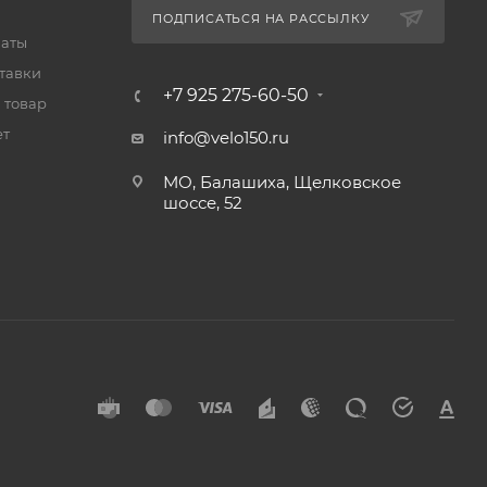
ПОДПИСАТЬСЯ НА РАССЫЛКУ
латы
тавки
+7 925 275-60-50
 товар
ет
info@velo150.ru
МО, Балашиха, Щелковское
шоссе, 52