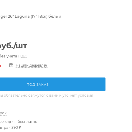
ger 26" Laguna (17" 18ск) белый
уб.
/шт
без учета НДС
Нашли дешевле?
и
ПОД ЗАКАЗ
 обязательно свяжутся с вами и уточнят условия
арок
сегодня - бесплатно
втра - 390 ₽