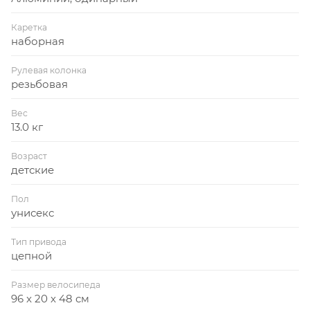
Каретка
наборная
Рулевая колонка
резьбовая
Вес
13.0 кг
Возраст
детские
Пол
унисекс
Тип привода
цепной
Размер велосипеда
96 x 20 x 48 см