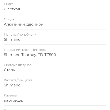
Вилка
Жесткая
Обода
Алюминий, двойной
Манетки/моноблоки
Shimano
Передний переключатель
Shimano Tourney, FD-TZ500
Система шатунов
Сталь
Кассета/трещётка
Shimano
Каретка
картридж