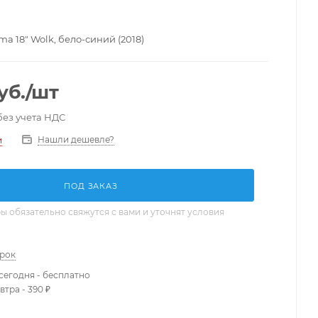
a 18" Wolk, бело-синий (2018)
уб.
/шт
без учета НДС
Нашли дешевле?
и
ПОД ЗАКАЗ
 обязательно свяжутся с вами и уточнят условия
арок
сегодня - бесплатно
втра - 390 ₽