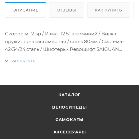
ОПИСАНИЕ
ОТЗЫВЫ
КАК КУПИТЬ
Скорости- 21sp / Рама- 12.5" алюминий / Вилка-
пружинно-эластомерная / сталь 80мм / Система-
42/34/24,сталь / Шифтеры- Ревошифт SAIGUAN
KDSG08 / Перед.пер-ль- SunRun FD-QD04 /
Задн.пер-ль- SunRun RD-HG04 / Тормоз- V-BRAKE
механ. / Втулки- сталь / Покрышки- 26х2,125
КАТАЛОГ
ВЕЛОСИПЕДЫ
САМОКАТЫ
АКСЕССУАРЫ