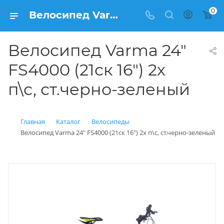
0
Велосипед Varma 24" FS4000 (21ск 16") 2х п\с, ст.черно-зеленый купить: цена 8 990 рублей в Балашихе | Интернет магазин Вело150
Велосипед Varma 24"
FS4000 (21ск 16") 2х
п\с, ст.черно-зеленый
Главная
Каталог
Велосипеды
Велосипед Varma 24" FS4000 (21ск 16") 2х п\с, ст.черно-зеленый