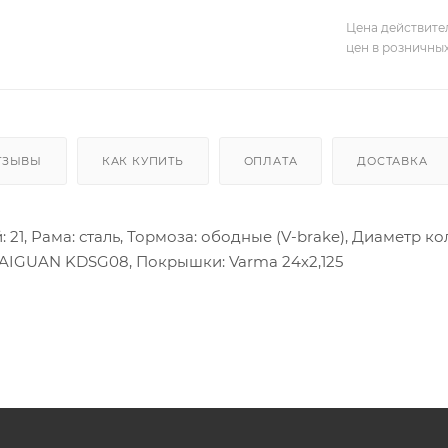
Цена действите
цен в розничны
ТЗЫВЫ
КАК КУПИТЬ
ОПЛАТА
ДОСТАВКА
 21, Рама: сталь, Тормоза: ободные (V-brake), Диаметр 
AIGUAN KDSG08, Покрышки: Varma 24х2,125