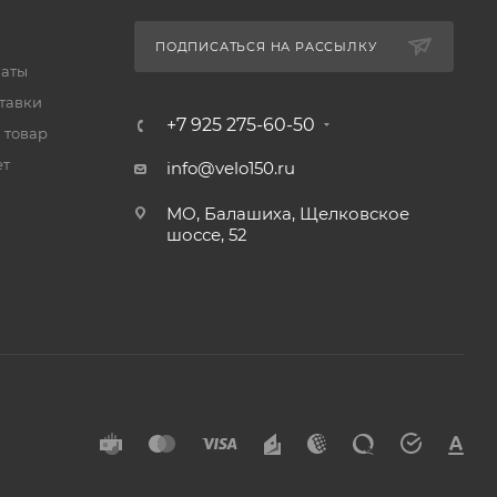
ПОДПИСАТЬСЯ НА РАССЫЛКУ
латы
тавки
+7 925 275-60-50
 товар
ет
info@velo150.ru
МО, Балашиха, Щелковское
шоссе, 52