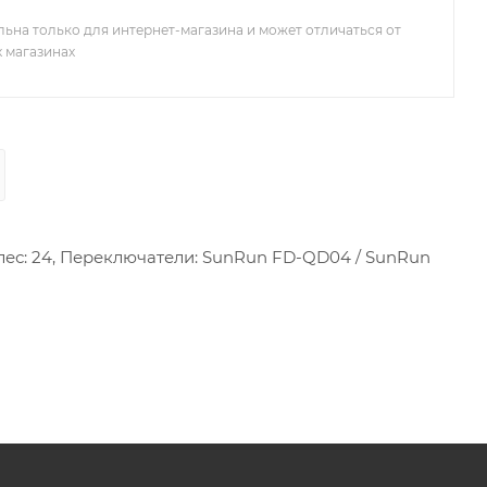
льна только для интернет-магазина и может отличаться от
х магазинах
колес: 24, Переключатели: SunRun FD-QD04 / SunRun