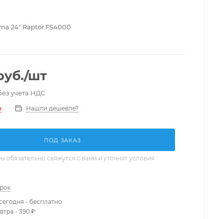
ma 24" Raptor FS4000
руб.
/шт
без учета НДС
Нашли дешевле?
и
ПОД ЗАКАЗ
 обязательно свяжутся с вами и уточнят условия
арок
сегодня - бесплатно
втра - 390 ₽