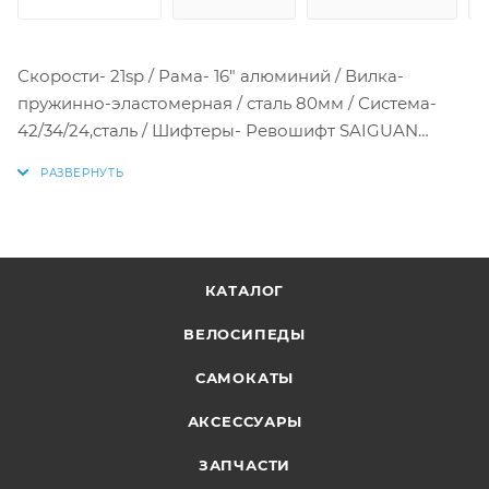
Скорости- 21sp / Рама- 16" алюминий / Вилка-
пружинно-эластомерная / сталь 80мм / Система-
42/34/24,сталь / Шифтеры- Ревошифт SAIGUAN
KDSG08 / Перед.пер-ль- SunRun FD-QD04 /
Задн.пер-ль- SunRun RD-HG04 / Тормоз- V-BRAKE
механ. / Втулки- сталь / Покрышки- 26х2,125
КАТАЛОГ
ВЕЛОСИПЕДЫ
САМОКАТЫ
АКСЕССУАРЫ
ЗАПЧАСТИ