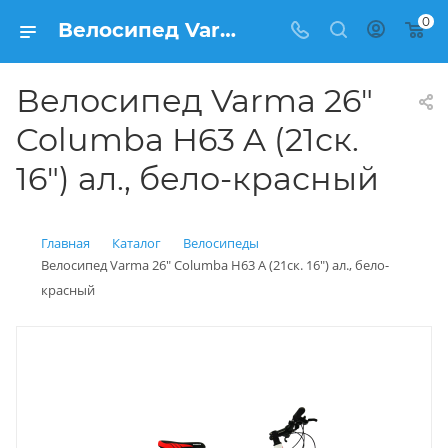
0
Велосипед Varma 26" Columba H63 A (21ск. 16") ал., бело-красный купить: цена 13 800 рублей в Балашихе | Интернет магазин Вело150
Велосипед Varma 26"
Columba H63 A (21ск.
16") ал., бело-красный
Главная
Каталог
Велосипеды
Велосипед Varma 26" Columba H63 A (21ск. 16") ал., бело-
красный