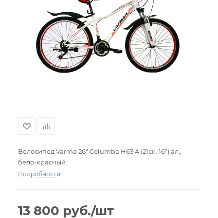
Велосипед Varma 26" Columba H63 A (21ск. 16") ал.,
бело-красный
Подробности
13 800
руб.
/шт