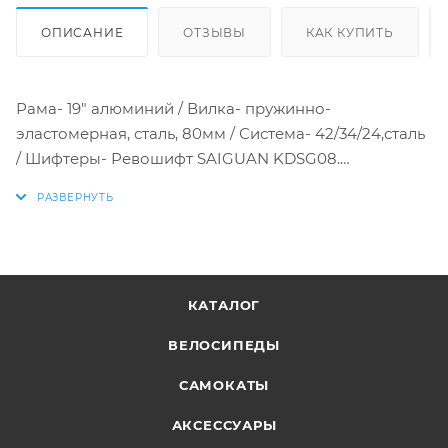
ОПИСАНИЕ
ОТЗЫВЫ
КАК КУПИТЬ
Рама- 19" алюминий / Вилка- пружинно-
эластомерная, сталь, 80мм / Система- 42/34/24,сталь
/ Шифтеры- Ревошифт SAIGUAN KDSG08.
Переключатели курковые, копия EF51 / Тормоз- DISC
механ. / Втулки- сталь / Покрышки- 26х2,125 /
Скорости- 21sp
КАТАЛОГ
ВЕЛОСИПЕДЫ
САМОКАТЫ
АКСЕССУАРЫ