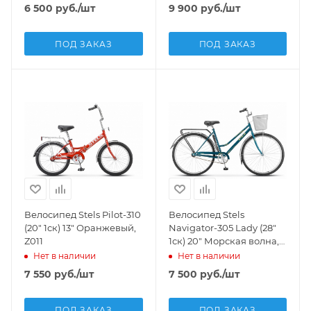
6 500
руб.
/шт
9 900
руб.
/шт
ПОД ЗАКАЗ
ПОД ЗАКАЗ
Велосипед Stels Pilot-310
Велосипед Stels
(20" 1ск) 13" Оранжевый,
Navigator-305 Lady (28"
Z011
1ск) 20" Морская волна,
арт. Z010
Нет в наличии
Нет в наличии
7 550
руб.
/шт
7 500
руб.
/шт
ПОД ЗАКАЗ
ПОД ЗАКАЗ