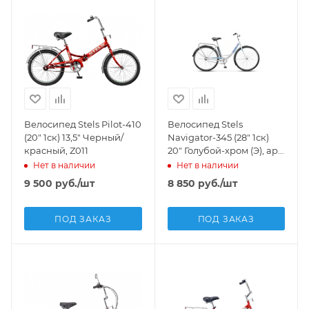
Велосипед Stels Pilot-410
Велосипед Stels
(20" 1ск) 13,5" Черный/
Navigator-345 (28" 1ск)
красный, Z011
20" Голубой-хром (Э), арт.
Z010
Нет в наличии
Нет в наличии
9 500
руб.
/шт
8 850
руб.
/шт
ПОД ЗАКАЗ
ПОД ЗАКАЗ