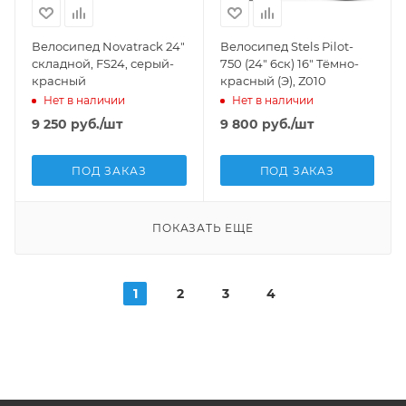
Велосипед Novatrack 24"
Велосипед Stels Pilot-
складной, FS24, серый-
750 (24" 6ск) 16" Тёмно-
красный
красный (Э), Z010
Нет в наличии
Нет в наличии
9 250
руб.
/шт
9 800
руб.
/шт
ПОД ЗАКАЗ
ПОД ЗАКАЗ
ПОКАЗАТЬ ЕЩЕ
1
2
3
4