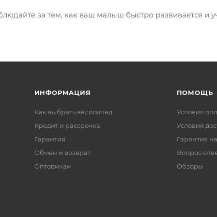
людайте за тем, как ваш малыш быстро развивается и у
ИНФОРМАЦИЯ
ПОМОЩЬ
Как выбрать велосипед
Условия оп
Кредит и рассрочка
Условия дос
Гарантия
Гарантия на
Обмен и возврат
Вопрос-отв
Оптовикам
Обзоры