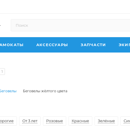
АМОКАТЫ
АКСЕССУАРЫ
ЗАПЧАСТИ
ЭКИ
1
Беговелы
Беговелы жёлтого цвета
орогие
От 3 лет
Розовые
Красные
Зелёные
Си