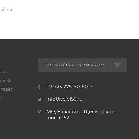
чится.
ПОДПИСАТЬСЯ НА РАССЫЛКУ
латы
тавки
+7 925 275-60-50
 товар
ет
info@velo150.ru
МО, Балашиха, Щелковское
шоссе, 52