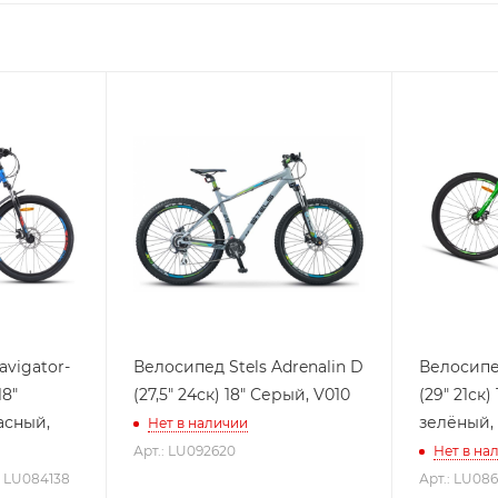
avigator-
Велосипед Stels Adrenalin D
Велосипе
18"
(27,5" 24ск) 18" Серый, V010
(29" 21ск)
асный,
зелёный,
Нет в наличии
Арт.: LU092620
Нет в на
: LU084138
Арт.: LU086