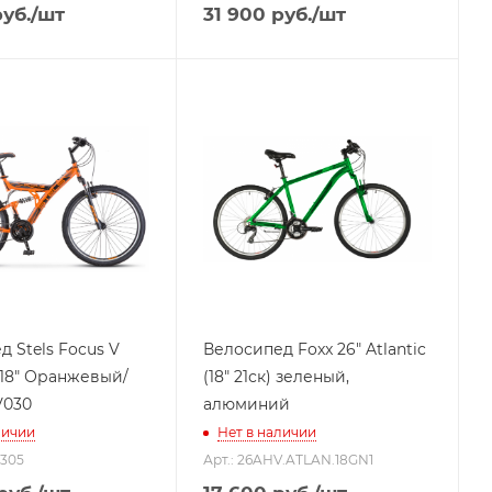
уб.
/шт
31 900
руб.
/шт
 Stels Focus V
Велосипед Foxx 26" Atlantic
) 18" Оранжевый/
(18" 21ск) зеленый,
V030
алюминий
личии
Нет в наличии
6305
Арт.: 26AHV.ATLAN.18GN1