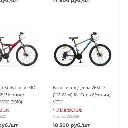
руб.
/шт
17 600
руб.
/шт
д Stels Focus MD
Велосипед Десна-2651 D
 18" Черный/
(26" 24ск) 18" Серый/синий,
V010 (2018)
V010
личии
Нет в наличии
3825
Арт.: LU093368
уб.
/шт
18 500
руб.
/шт