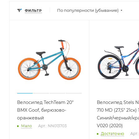
По популярности (убывание)
ФИЛЬТР
Велосипед TechTeam 20"
Велосипед Stels N
BMX Goof, бирюзово-
710 MD (27,5" 21ск) 
оранжевый
Синий/черный/кр
V020 (2020)
Мало
Арт.: NN013703
Достаточно
Арт.