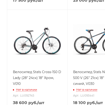
17 500
руб.
/шт
25 000
руб.
/шт
Велосипед Stels Cross-150 D
Велосипед Stels N
Lady (28" 24ск) 18" Хром,
500 V (26" 21ск) 18
V010
синий, V030
Нет в наличии
Нет в наличии
Арт.: LU092745
Арт.: LU093441
38 600
руб.
/шт
18 100
руб.
/шт