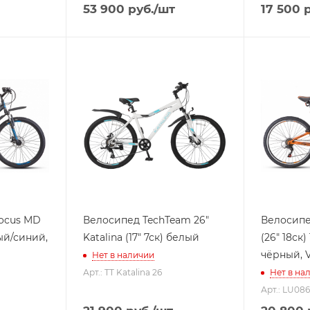
53 900
руб.
/шт
17 500
р
Focus MD
Велосипед TechTeam 26"
Велосипед
ный/синий,
Katalina (17" 7ск) белый
(26" 18ск
чёрный, 
Нет в наличии
Арт.: TT Katalina 26
Нет в на
Арт.: LU08