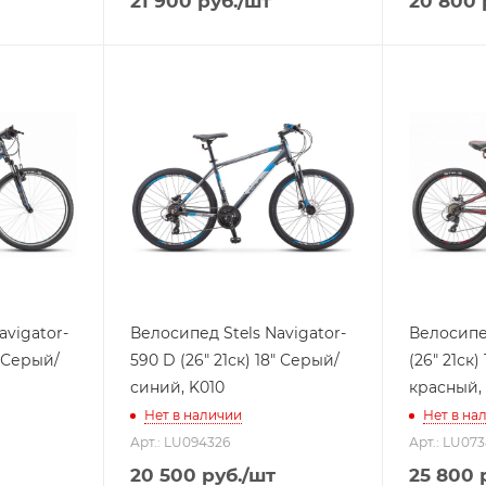
21 900
руб.
/шт
20 800
avigator-
Велосипед Stels Navigator-
Велосипе
" Серый/
590 D (26" 21ск) 18" Серый/
(26" 21ск)
синий, K010
красный, 
Нет в наличии
Нет в на
Арт.: LU094326
Арт.: LU07
20 500
руб.
/шт
25 800
р