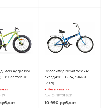
 Stels Aggressor
Велосипед Novatrack 24"
к) 18" Салатовый,
складной, TG-24, синий
(2021)
личии
Нет в наличии
2497
Арт.: 24NFTG1.BL21
руб.
/шт
10 990
руб.
/шт