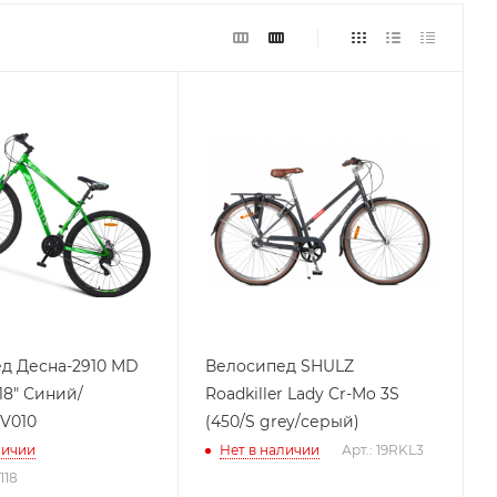
д Десна-2910 MD
Велосипед SHULZ
 18" Синий/
Roadkiller Lady Cr-Mo 3S
 V010
(450/S grey/серый)
личии
Нет в наличии
Арт.: 19RKL3
118