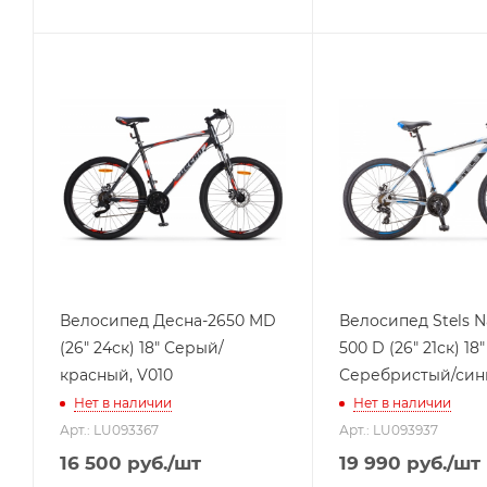
Велосипед Десна-2650 MD
Велосипед Stels N
(26" 24ск) 18" Серый/
500 D (26" 21ск) 18"
красный, V010
Серебристый/сини
Нет в наличии
Нет в наличии
Арт.: LU093367
Арт.: LU093937
16 500
руб.
/шт
19 990
руб.
/шт