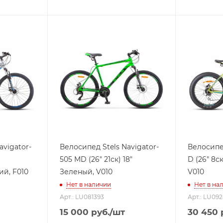
avigator-
Велосипед Stels Navigator-
Велосипед
505 MD (26" 21ск) 18"
D (26" 8с
й, F010
Зеленый, V010
V010
Нет в наличии
Нет в на
Арт.: LU081393
Арт.: LU09
15 000
руб.
/шт
30 450