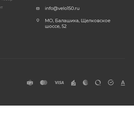
ет
info@velo150.ru
МО, Балашиха, Щелковское
шоссе, 52