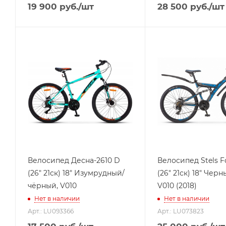
19 900
руб.
/шт
28 500
руб.
/шт
Велосипед Десна-2610 D
Велосипед Stels 
(26" 21ск) 18" Изумрудный/
(26" 21ск) 18" Чер
чёрный, V010
V010 (2018)
Нет в наличии
Нет в наличии
Арт.: LU093366
Арт.: LU073823