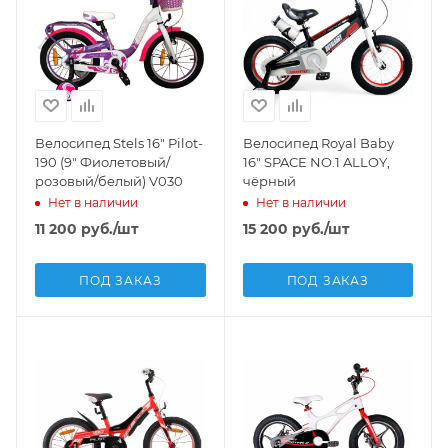
Велосипед Stels 16" Pilot-
Велосипед Royal Baby
190 (9" Фиолетовый/
16" SPACE NO.1 ALLOY,
розовый/белый) V030
чёрный
Нет в наличии
Нет в наличии
11 200
руб.
/шт
15 200
руб.
/шт
ПОД ЗАКАЗ
ПОД ЗАКАЗ