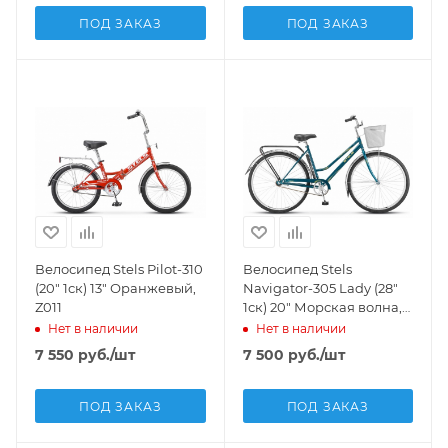
ПОД ЗАКАЗ
ПОД ЗАКАЗ
Велосипед Stels Pilot-310
Велосипед Stels
(20" 1ск) 13" Оранжевый,
Navigator-305 Lady (28"
Z011
1ск) 20" Морская волна,
арт. Z010
Нет в наличии
Нет в наличии
7 550
руб.
/шт
7 500
руб.
/шт
ПОД ЗАКАЗ
ПОД ЗАКАЗ