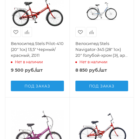
Велосипед Stels Pilot-410
Велосипед Stels
(20" 1ск) 13,5" Черный/
Navigator-345 (28" 1ск)
красный, Z011
20" Голубой-хром (Э), арт.
Z010
Нет в наличии
Нет в наличии
9 500
руб.
/шт
8 850
руб.
/шт
ПОД ЗАКАЗ
ПОД ЗАКАЗ