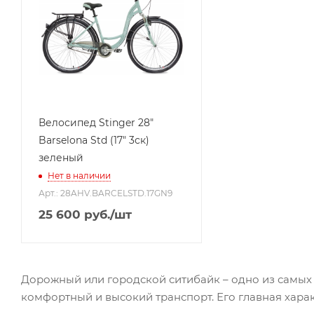
Велосипед Stinger 28"
Barselona Std (17" 3ск)
зеленый
Нет в наличии
Арт.: 28AHV.BARCELSTD.17GN9
25 600
руб.
/шт
Дорожный или городской ситибайк – одно из самых 
комфортный и высокий транспорт. Его главная харак