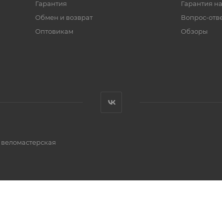
Гарантия
Гарантия на
Обмен и возврат
Вопрос-отв
Оптовикам
Обзоры
и веломастерская