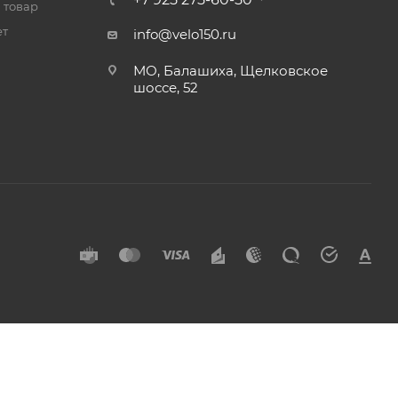
 товар
ет
info@velo150.ru
МО, Балашиха, Щелковское
шоссе, 52