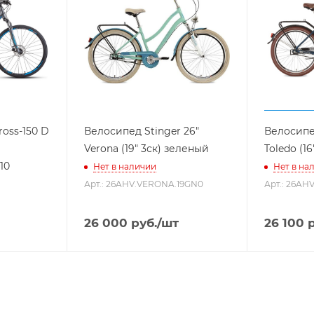
ross-150 D
Велосипед Stinger 26"
Велосипед
Verona (19" 3ск) зеленый
Toledo (1
10
Нет в наличии
Нет в на
Арт.: 26AHV.VERONA.19GN0
Арт.: 26AH
26 000
руб.
/шт
26 100
р