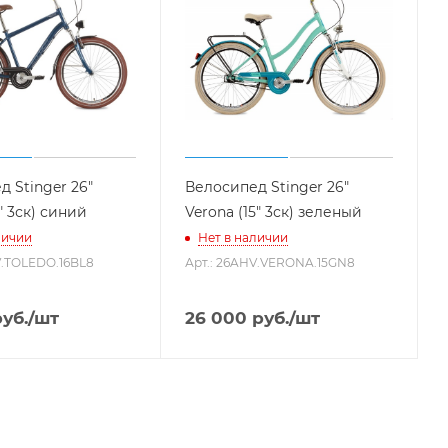
 Stinger 26"
Велосипед Stinger 26"
6" 3ск) синий
Verona (15" 3ск) зеленый
личии
Нет в наличии
V.TOLEDO.16BL8
Арт.: 26AHV.VERONA.15GN8
уб.
/шт
26 000
руб.
/шт