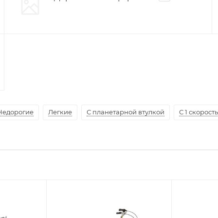
Недорогие
Легкие
С планетарной втулкой
С 1 скорост