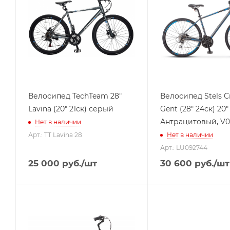
Велосипед TechTeam 28"
Велосипед Stels C
Lavina (20" 21ск) серый
Gent (28" 24ск) 20"
Антрацитовый, V0
Нет в наличии
Арт.: TT Lavina 28
Нет в наличии
Арт.: LU092744
25 000
руб.
/шт
30 600
руб.
/шт