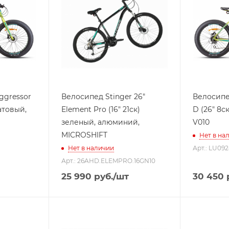
ggressor
Велосипед Stinger 26"
Велосипед
латовый,
Element Pro (16" 21ск)
D (26" 8с
зеленый, алюминий,
V010
MICROSHIFT
Нет в на
Нет в наличии
Арт.: LU09
Арт.: 26AHD.ELEMPRO.16GN10
25 990
руб.
/шт
30 450