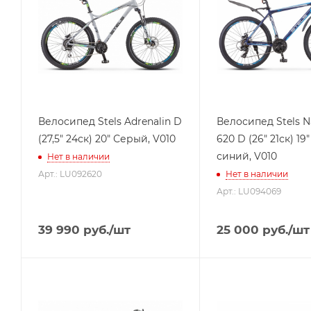
Велосипед Stels Adrenalin D
Велосипед Stels N
(27,5" 24ск) 20" Серый, V010
620 D (26" 21ск) 19
синий, V010
Нет в наличии
Арт.: LU092620
Нет в наличии
Арт.: LU094069
39 990
руб.
/шт
25 000
руб.
/шт