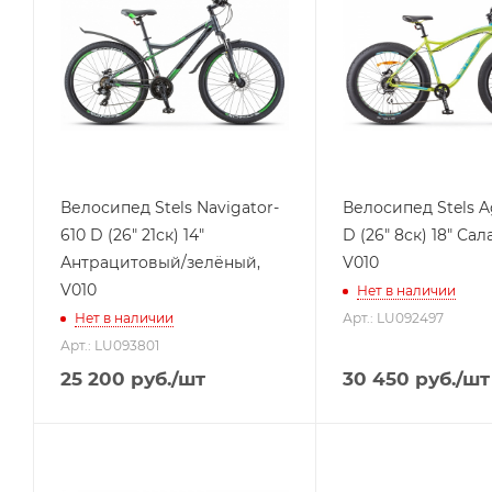
Велосипед Stels Navigator-
Велосипед Stels A
610 D (26" 21ск) 14"
D (26" 8ск) 18" Са
Антрацитовый/зелёный,
V010
V010
Нет в наличии
Нет в наличии
Арт.: LU092497
Арт.: LU093801
25 200
руб.
/шт
30 450
руб.
/шт