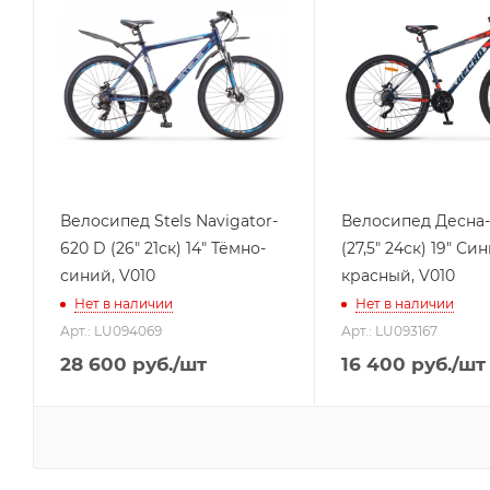
Велосипед Stels Navigator-
Велосипед Десна-
620 D (26" 21ск) 14" Тёмно-
(27,5" 24ск) 19" Си
синий, V010
красный, V010
Нет в наличии
Нет в наличии
Арт.: LU094069
Арт.: LU093167
28 600
руб.
/шт
16 400
руб.
/шт