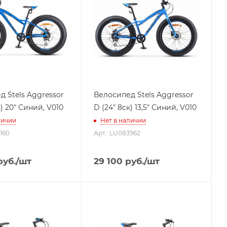
 Stels Aggressor
Велосипед Stels Aggressor
к) 20" Синий, V010
D (24" 8ск) 13,5" Синий, V010
личии
Нет в наличии
160
Арт.: LU083962
уб.
/шт
29 100
руб.
/шт