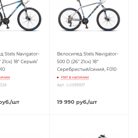
 Stels Navigator-
Велосипед Stels Navigator-
" 21ск) 18" Серый/
500 D (26" 21ск) 18"
10
Серебристый/синий, F010
личии
Нет в наличии
4326
Арт.: LU093937
руб.
/шт
19 990
руб.
/шт