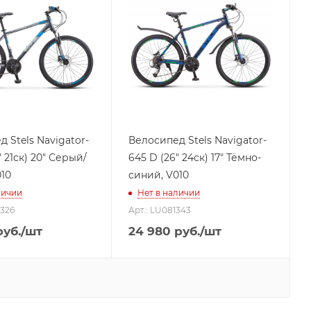
 Stels Navigator-
Велосипед Stels Navigator-
" 21ск) 20" Серый/
645 D (26" 24ск) 17" Тёмно-
10
синий, V010
личии
Нет в наличии
4326
Арт.: LU081343
уб.
/шт
24 980
руб.
/шт