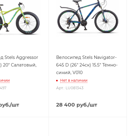
 Stels Aggressor
Велосипед Stels Navigator-
к) 20" Салатовый,
645 D (26" 24ск) 15.5" Тёмно-
синий, V010
личии
Нет в наличии
2497
Арт.: LU081343
руб.
/шт
28 400
руб.
/шт