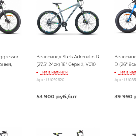
ggressor
Велосипед Stels Adrenalin D
Велосипед
ерный,
(27,5" 24ск) 18" Серый, V010
D (26" 8с
Нет в наличии
Нет в на
Арт.: LU092620
Арт.: LU085
53 900
руб.
/шт
39 990
р