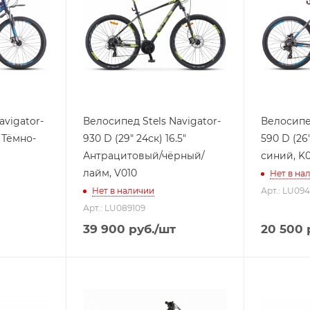
avigator-
Велосипед Stels Navigator-
Велосипед
" Тёмно-
930 D (29" 24ск) 16.5"
590 D (26
Антрацитовый/чёрный/
синий, K0
лайм, V010
Нет в на
Нет в наличии
Арт.: LU09
Арт.: LU089109
39 900
руб.
/шт
20 500