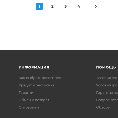
1
2
3
4
ИНФОРМАЦИЯ
ПОМОЩЬ
Как выбрать велосипед
Условия оп
Кредит и рассрочка
Условия дос
Гарантия
Гарантия на
Обмен и возврат
Вопрос-отв
Оптовикам
Обзоры