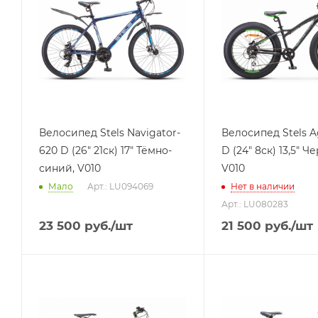
Велосипед Stels Navigator-
Велосипед Stels A
620 D (26" 21ск) 17" Тёмно-
D (24" 8ск) 13,5" Ч
синий, V010
V010
Мало
Арт.: LU094069
Нет в наличии
Арт.: LU080283
23 500
руб.
/шт
21 500
руб.
/шт