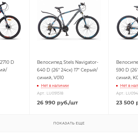
2710 D
Велосипед Stels Navigator-
Велосипед
ний/
640 D (26" 24ск) 17" Серый/
590 D (26
синий, V010
синий, K0
Нет в наличии
Нет в на
Арт.: LU091518
Арт.: LU09
26 990
руб.
/шт
23 500
р
ПОКАЗАТЬ ЕЩЕ