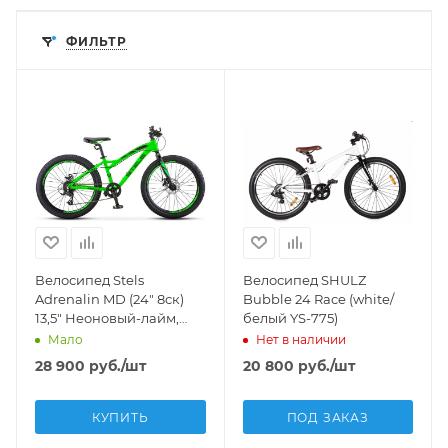
ФИЛЬТР
Велосипед Stels
Велосипед SHULZ
Adrenalin MD (24" 8ск)
Bubble 24 Race (white/
13,5" Неоновый-лайм,
белый YS-775)
V010 (м)
Мало
Нет в наличии
28 900
руб.
/шт
20 800
руб.
/шт
КУПИТЬ
ПОД ЗАКАЗ