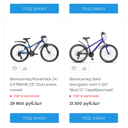
ПОД ЗАКАЗ
ПОД ЗАКАЗ
Велосипед Novatrack 24"
Велосипед Stels
EXTREME (13" 21ск) алюм,
Navigator-440 V (24"
синий
18ск) 12" Серебристый/
синий, K010
Нет в наличии
Нет в наличии
29 800
руб.
/шт
21 300
руб.
/шт
ПОД ЗАКАЗ
ПОД ЗАКАЗ