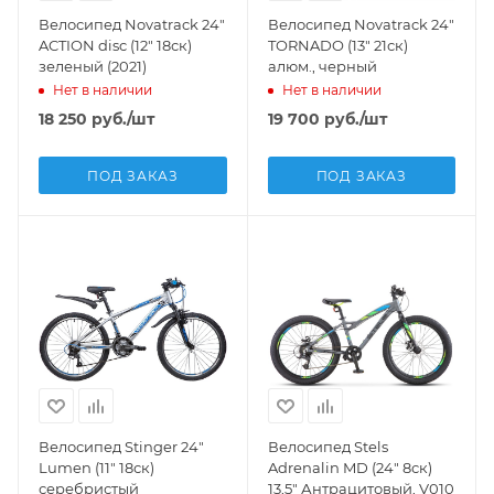
Велосипед Novatrack 24"
Велосипед Novatrack 24"
ACTION disc (12" 18ск)
TORNADO (13" 21ск)
зеленый (2021)
алюм., черный
Нет в наличии
Нет в наличии
18 250
руб.
/шт
19 700
руб.
/шт
ПОД ЗАКАЗ
ПОД ЗАКАЗ
Велосипед Stinger 24"
Велосипед Stels
Lumen (11" 18ск)
Adrenalin MD (24" 8ск)
серебристый
13,5" Антрацитовый, V010