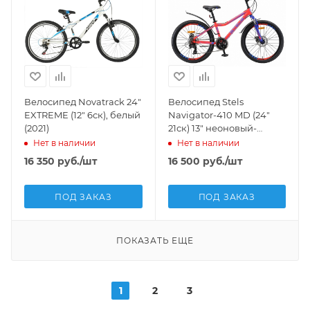
Велосипед Novatrack 24"
Велосипед Stels
EXTREME (12" 6ск), белый
Navigator-410 MD (24"
(2021)
21ск) 13" неоновый-
красный, V010
Нет в наличии
Нет в наличии
16 350
руб.
/шт
16 500
руб.
/шт
ПОД ЗАКАЗ
ПОД ЗАКАЗ
ПОКАЗАТЬ ЕЩЕ
1
2
3