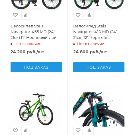
Велосипед Stels
Велосипед Stels
Navigator-465 MD (24"
Navigator-410 MD (24"
21ск) 11" Неоновый-лайм/
21ск) 12" Черный/
синий, V010
зеленый, V010
Нет в наличии
Нет в наличии
24 200
руб.
/шт
24 800
руб.
/шт
ПОД ЗАКАЗ
ПОД ЗАКАЗ