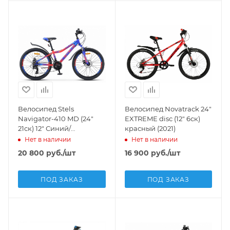
Велосипед Stels
Велосипед Novatrack 24"
Navigator-410 MD (24"
EXTREME disc (12" 6ск)
21ск) 12" Синий/
красный (2021)
неоновый-красный,
Нет в наличии
Нет в наличии
V010 (2020)
20 800
руб.
/шт
16 900
руб.
/шт
ПОД ЗАКАЗ
ПОД ЗАКАЗ