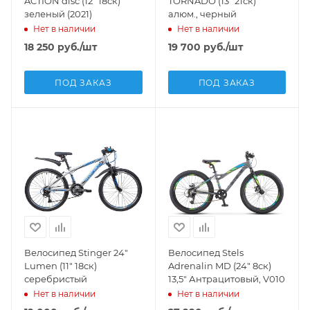
ACTION disc (12" 18ск)
TORNADO (13" 21ск)
зеленый (2021)
алюм., черный
Нет в наличии
Нет в наличии
18 250
руб.
/шт
19 700
руб.
/шт
ПОД ЗАКАЗ
ПОД ЗАКАЗ
Велосипед Stinger 24"
Велосипед Stels
Lumen (11" 18ск)
Adrenalin MD (24" 8ск)
серебристый
13,5" Антрацитовый, V010
Нет в наличии
Нет в наличии