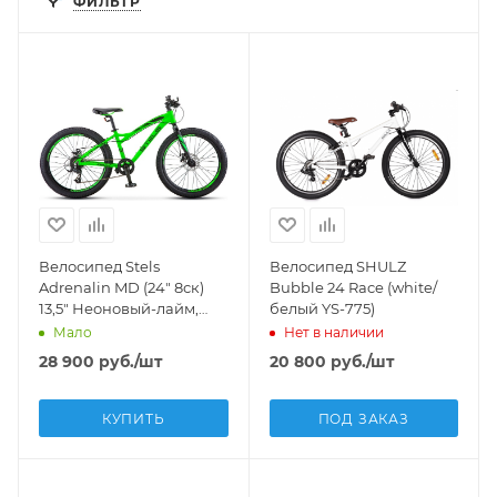
ФИЛЬТР
Велосипед Stels
Велосипед SHULZ
Adrenalin MD (24" 8ск)
Bubble 24 Race (white/
13,5" Неоновый-лайм,
белый YS-775)
V010 (м)
Мало
Нет в наличии
28 900
руб.
/шт
20 800
руб.
/шт
КУПИТЬ
ПОД ЗАКАЗ