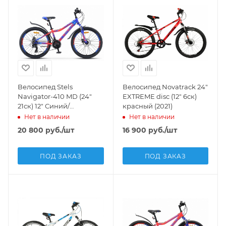
Велосипед Stels
Велосипед Novatrack 24"
Navigator-410 MD (24"
EXTREME disc (12" 6ск)
21ск) 12" Синий/
красный (2021)
неоновый-красный,
Нет в наличии
Нет в наличии
V010 (2020)
20 800
руб.
/шт
16 900
руб.
/шт
ПОД ЗАКАЗ
ПОД ЗАКАЗ