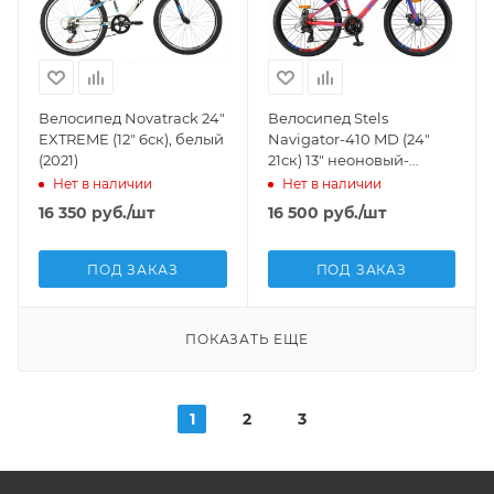
Велосипед Novatrack 24"
Велосипед Stels
EXTREME (12" 6ск), белый
Navigator-410 MD (24"
(2021)
21ск) 13" неоновый-
красный, V010
Нет в наличии
Нет в наличии
16 350
руб.
/шт
16 500
руб.
/шт
ПОД ЗАКАЗ
ПОД ЗАКАЗ
ПОКАЗАТЬ ЕЩЕ
1
2
3