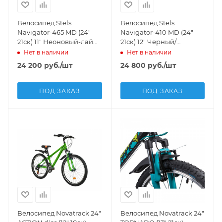
Велосипед Stels
Велосипед Stels
Navigator-465 MD (24"
Navigator-410 MD (24"
21ск) 11" Неоновый-лайм/
21ск) 12" Черный/
синий, V010
зеленый, V010
Нет в наличии
Нет в наличии
24 200
руб.
/шт
24 800
руб.
/шт
ПОД ЗАКАЗ
ПОД ЗАКАЗ
Велосипед Novatrack 24"
Велосипед Novatrack 24"