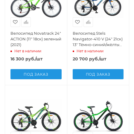
Велосипед Novatrack 24"
Велосипед Stels
ACTION (11" 18ск) зеленый
Navigator-410 V (24" 21ск)
(2021)
13" Тёмно-синий/жёлтый,
V010
Нет в наличии
Нет в наличии
16 300
руб.
/шт
20 700
руб.
/шт
ПОД ЗАКАЗ
ПОД ЗАКАЗ