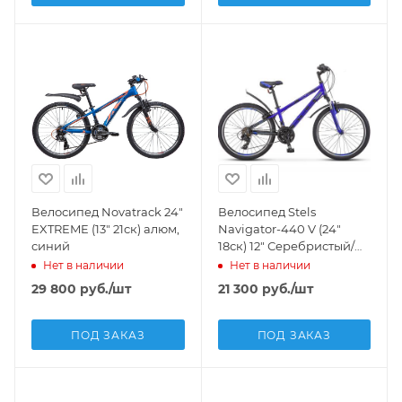
Велосипед Novatrack 24"
Велосипед Stels
EXTREME (13" 21ск) алюм,
Navigator-440 V (24"
синий
18ск) 12" Серебристый/
синий, K010
Нет в наличии
Нет в наличии
29 800
руб.
/шт
21 300
руб.
/шт
ПОД ЗАКАЗ
ПОД ЗАКАЗ